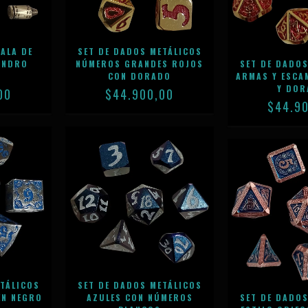
ALA DE
SET DE DADOS METÁLICOS
INDRO
NÚMEROS GRANDES ROJOS
SET DE DADOS
CON DORADO
ARMAS Y ESCA
Y DO
00
$44.900,00
$44.9
ETÁLICOS
SET DE DADOS METÁLICOS
EN NEGRO
AZULES CON NÚMEROS
SET DE DADOS