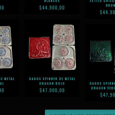
BLANCOS
ESTILO GRIEG
BRO
00
$44.900,00
$44.9
DE METAL
DADOS SPINNER DE METAL
UL
DRAGON ROJO
DADOS SPINNE
DRAGON VER
00
$47.900,00
$47.9