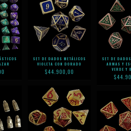
LÁSTICOS
SET DE DADOS METÁLICOS
SET DE DADOS
AZAR
VIOLETA CON DORADO
ARMAS Y ES
VERDE Y 
00
$44.900,00
$44.9