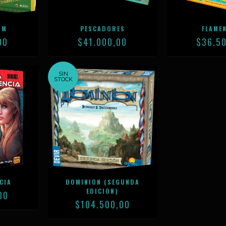
UM
PESCADORES
FLAME
00
$41.000,00
$36.5
SIN
STOCK
CIA
DOMINION (SEGUNDA
EDICION)
00
$104.500,00