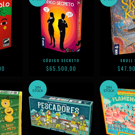
CÓDIGO SECRETO
SKULL 
00
$65.500,00
$47.9
SIN
SIN
STOCK
STOCK