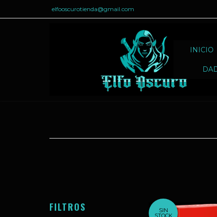
elfooscurotienda@gmail.com
INICIO
DA
FILTROS
SIN
STOCK