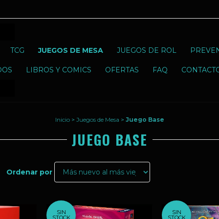
TCG
JUEGOS DE MESA
JUEGOS DE ROL
PREVE
DOS
LIBROS Y COMICS
OFERTAS
FAQ
CONTACT
Inicio
>
Juegos de Mesa
>
Juego Base
JUEGO BASE
Ordenar por
SIN
SIN
STOCK
STOCK