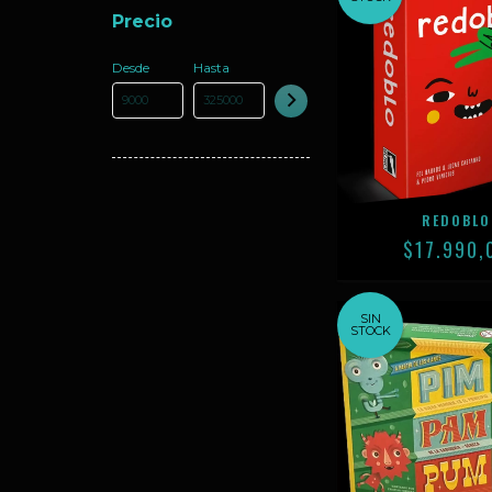
Precio
Desde
Hasta
REDOBLO
$17.990,
SIN
STOCK