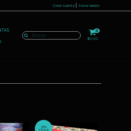
Crear cuenta
Iniciar sesión
NTAS
0
$0,00
O
SIN
STOCK