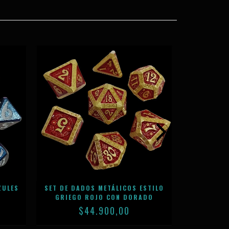
ZULES
SET DE DADOS METÁLICOS ESTILO
SET DE DA
S
GRIEGO ROJO CON DORADO
GRIEGO
$44.900,00