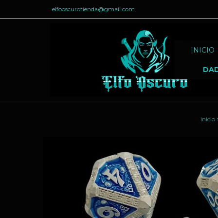
elfooscurotienda@gmail.com
INICIO
DA
Inicio