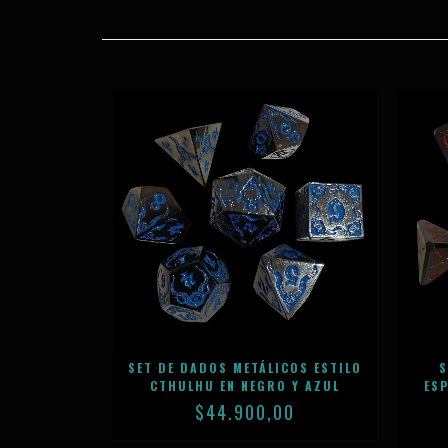
OS VIOLETA
SET DE DADOS METÁLICOS ESTILO
S
O
CTHULHU EN NEGRO Y AZUL
ES
0
$44.900,00