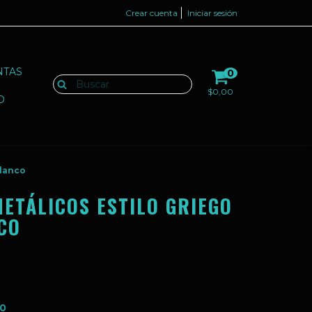
Crear cuenta
Iniciar sesión
NTAS
0
$0,00
O
Blanco
METÁLICOS ESTILO GRIEGO
CO
00