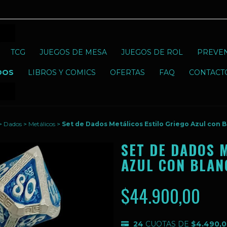
TCG
JUEGOS DE MESA
JUEGOS DE ROL
PREVE
DOS
LIBROS Y COMICS
OFERTAS
FAQ
CONTACT
>
Dados
>
Metálicos
>
Set de Dados Metálicos Estilo Griego Azul con 
SET DE DADOS 
AZUL CON BLAN
$44.900,00
24
CUOTAS DE
$4.490,