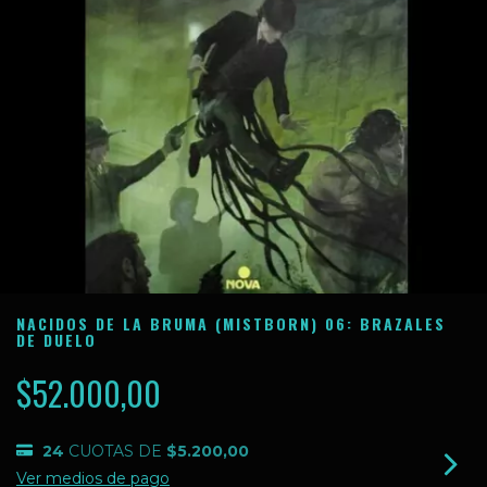
NACIDOS DE LA BRUMA (MISTBORN) 06: BRAZALES
DE DUELO
$52.000,00
24
CUOTAS DE
$5.200,00
Ver medios de pago